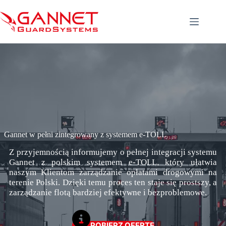
Przejdź
do
treści
Gannet w pełni zintegrowany z systemem e-TOLL
Z przyjemnością informujemy o pełnej integracji systemu
Gannet z polskim systemem e-TOLL, który ułatwia
naszym Klientom zarządzanie opłatami drogowymi na
terenie Polski. Dzięki temu proces ten staje się prostszy, a
zarządzanie flotą bardziej efektywne i bezproblemowe.
POBIERZ OFERTĘ