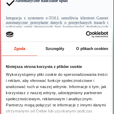
Automatyczne naliczanie opłat
Integracja z systemem e-TOLL umożliwia klientom Gannet
automatyczne przesyłanie danych o przejechanych trasach i
naliczanie opłat drogowych bez konieczności dodatkowych
działań. Dzięki temu nasi klienci mogą zredukować ryzyko
błędów i usprawnić zarządzanie finansami, co przekłada się na
wygodniejszy i bardziej efektywny proces operacyjny.
Zgoda
Szczegóły
O plikach cookies
Łatwa Obsługa
Niniejsza strona korzysta z plików cookie
Dzięki integracji z e-TOLL zarządzanie opłatami drogowymi
staje się wyjątkowo łatwe. Wszystkie procesy odbywają się
Wykorzystujemy pliki cookie do spersonalizowania treści
automatycznie, co pozwala użytkownikom skupić się na
prowadzeniu działalności, bez konieczności ręcznego
i reklam, aby oferować funkcje społecznościowe i
raportowania czy dodatkowych działań. To szybkie i wygodne
analizować ruch w naszej witrynie. Informacje o tym, jak
rozwiązanie, które oszczędza czas i eliminuje zbędne
korzystasz z naszej witryny, udostępniamy partnerom
formalności.
społecznościowym, reklamowym i analitycznym.
Bezpieczeństwo i zgodność z przepisami
Partnerzy mogą połączyć te informacje z innymi danymi
otrzymanymi od Ciebie lub uzyskanymi podczas