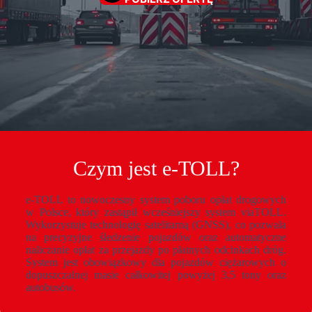
Czym jest e-TOLL?
e-TOLL to nowoczesny system poboru opłat drogowych
w Polsce, który zastąpił wcześniejszy system viaTOLL.
Wykorzystuje technologię satelitarną (GNSS), co pozwala
na precyzyjne śledzenie pojazdów oraz automatyczne
naliczanie opłat za przejazdy po płatnych odcinkach dróg.
System jest obowiązkowy dla pojazdów ciężarowych o
dopuszczalnej masie całkowitej powyżej 3,5 tony oraz
autobusów.