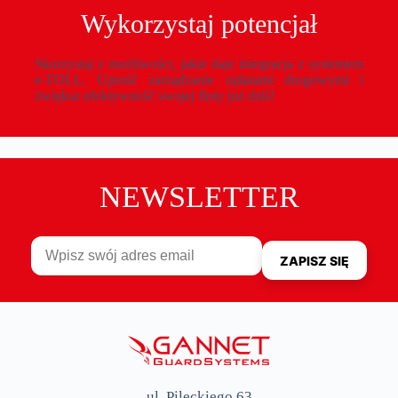
Wykorzystaj potencjał
Skorzystaj z możliwości, jakie daje integracja z systemem
e-TOLL. Uprość zarządzanie opłatami drogowymi i
zwiększ efektywność swojej floty już dziś!
NEWSLETTER
ul. Pileckiego 63