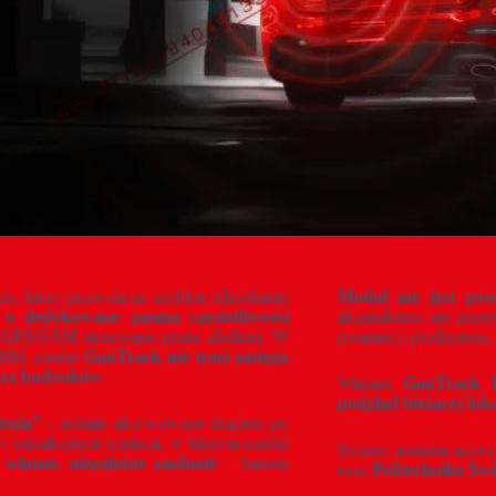
eży, który pozwala na szybkie odzyskanie
Moduł nie jest pow
e o dedykowane pasma częstotliwości
akumulatora nie przer
ki GPS/GSM stosowane przez złodziei. W
gwarancji producenta.
/GSM, moduł
GanTrack nie traci zasięgu
ątrz budynków
.
Wariant
GanTrack
podgląd bieżącej lok
ienia”
i zostaje aktywowane dopiero po
owi odnalezienie miejsca, w którym moduł
System posiada najw
t
własne, niezależne zasilanie
– bateria
oraz
Politechnikę Św