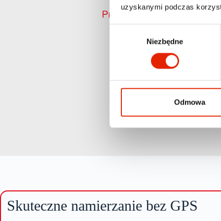
uzyskanymi podczas korzysta
W
Niezbędne
y
b
ó
r
z
g
Odmowa
o
d
y
Skuteczne namierzanie bez GPS