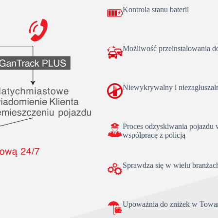
Kontrola stanu baterii
Możliwość przeinstalowania d
Niewykrywalny i niezagłusza
Proces odzyskiwania pojazdu 
współpracę z policją
Sprawdza się w wielu branżac
Upoważnia do zniżek w Towa