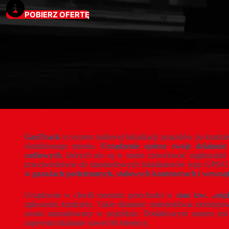
POBIERZ OFERTĘ
GanTrack
to system radiowej lokalizacji pojazdów po kradzi
skradzionego mienia.
Urządzenie opiera swoje działani
radiowych
, których nie są w stanie zniwelować zagłuszar
przeciwieństwie do standardowych lokalizatorów typu GPS
w garażach podziemnych, stalowych kontenerach i wewn
Urządzenie w chwili montażu przechodzi w
stan tzw. „uśp
zgłoszeniu kradzieży. Takie działanie uniemożliwia złodziej
został zainstalowany w pojeździe. Dodatkowym atutem jes
zapewnia działanie nawet 60 miesięcy.