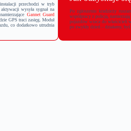
instalacji przechodzi w tryb
o aktywacji wysyła sygnał na
Po zgłoszeniu kradzieży rusza
 namierzające
Gannet Guard
współpracy z policją, namierzają
gdzie GPS traci zasięg. Moduł
pojazdów wraca do właścicieli 
ojazdu, co dodatkowo utrudnia
po zwykły dzień – działamy, byś