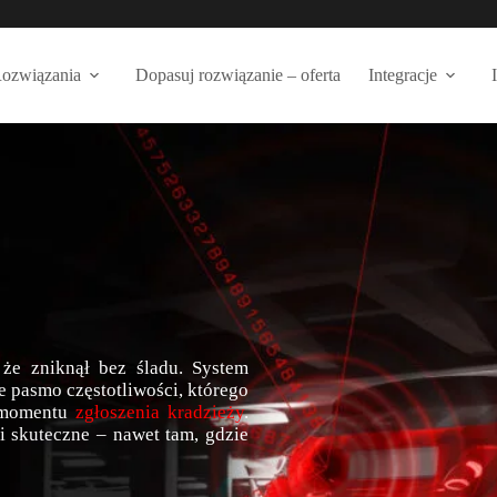
ozwiązania
Dopasuj rozwiązanie – oferta
Integracje
 że zniknął bez śladu. System
e pasmo częstotliwości, którego
o momentu
zgłoszenia kradzieży
.
i skuteczne – nawet tam, gdzie