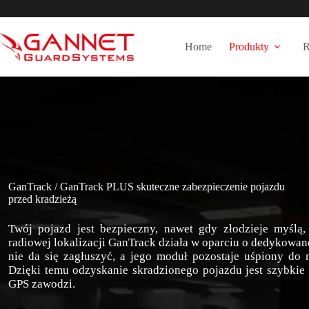
Przejdź
do
treści
Home
Produkty
R
GanTrack / GanTrack PLUS skuteczne zabezpieczenie pojazdu
przed kradzieżą
Twój pojazd jest bezpieczny, nawet gdy złodzieje myślą,
radiowej lokalizacji GanTrack działa w oparciu o dedykowan
nie da się zagłuszyć, a jego moduł pozostaje uśpiony d
Dzięki temu odzyskanie skradzionego pojazdu jest szybkie 
GPS zawodzi.