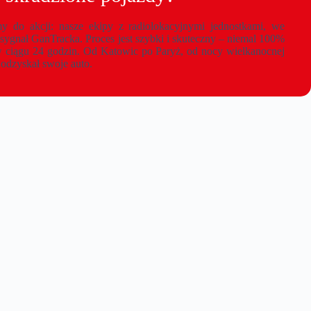
my do akcji: nasze ekipy z radiolokacyjnymi jednostkami, we
 sygnał GanTracka. Proces jest szybki i skuteczny – niemal 100%
w ciągu 24 godzin. Od Katowic po Paryż, od nocy wielkanocnej
 odzyskał swoje auto.