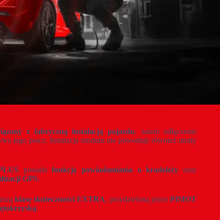
iązany z fabryczną instalacją pojazdu
, zatem odłączenie
ywa jego pracy. Instalacja modułu nie powoduje również utraty
 PLUS
posiada
funkcję powiadamiania o kradzieży
oraz
alizacji GPS
.
yższą
klasę skuteczności EXTRA
, przydzieloną przez
PIMOT
iętokrzyską
.