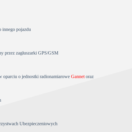
o innego pojazdu
lny przez zagłuszarki GPS/GSM
w oparciu o jednostki radionamiarowe
Gannet
oraz
h
rzystwach Ubezpieczeniowych