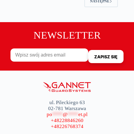
NASTĘPNE
NEWSLETTER
ul. Pileckiego 63
02-781 Warszawa
po
****
@
****
et.pl
+48228846260
+48226768374