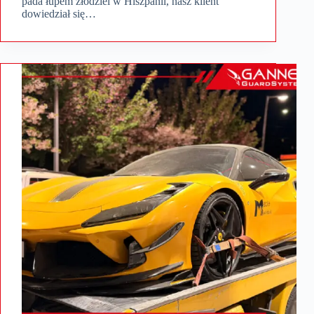
pada łupem złodziei w Hiszpanii, nasz klient
dowiedział się…