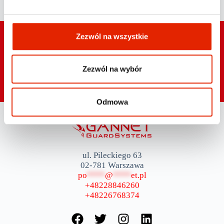
Zezwól na wszystkie
NEWSLETTER
Zezwól na wybór
Odmowa
ul. Pileckiego 63
02-781 Warszawa
po
****
@
****
et.pl
+48228846260
+48226768374