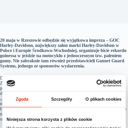
20 maja w Rzeszowie odbędzie się wyjątkowa impreza – GOC
Harley-Davidson, największy salon marki Harley-Davidson w
Polsce i Europie Środkowo-Wschodniej, organizuje bicie rekordu
guinessa w jeździe na motocyklu z jednoczesnym tzw. paleniem
gumy. Nie zabraknie tam również przedstawicieli Gannet Guard
Systems, jednego ze sponsorów wydarzenia.
Dotychczasowy rekord został ustanowiony rok temu w Stanach
Zjednoczonych i wynosi nieco ponad 2 mile (ok. 3,6 km). Trasa do
pokonania Rzeszowie jest zaplanowana na 3 mile, czyli ok. 5 km. Z
dotychczasowym rekordem zmierzy się pochodzący z Płocka Maciej
„DOP” Bielicki, legenda polskiego stuntu, czyli akrobatycznej jazdy
Zgoda
Szczegóły
O plikach cookies
na motocyklu, i jedyny w kraju stunter wykonującym tricki na
Harley’u. Próba ustanowienia najlepszego wyniku zostanie podjęta na
najnowszym modelu Harley-Davidson Street Rod, którego premiera
odbyła się w marcu 2017 roku.
Niniejsza strona korzysta z plików cookie