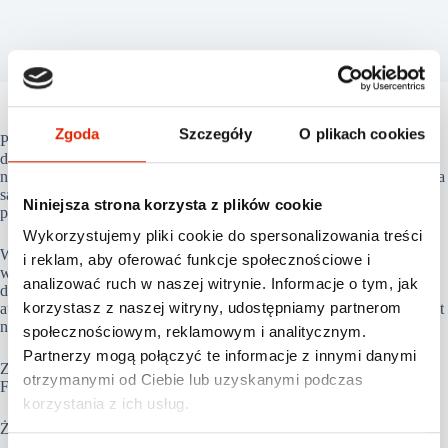
Zgoda
Szczegóły
O plikach cookies
Przyszedł Grudzień i Święta Bożego Narodzenia są coraz bliżej,
dlatego ruszyliśmy z naszym Kalendarzem Adwentowym, w którym
na uczestników zabawy czekają tablety, ekspressy do kawy, akcesoria
samochodowe, bony upominkowe i wiele innych
Niniejsza strona korzysta z plików cookie
prezentów/nagród/giftów/podarków.
Wykorzystujemy pliki cookie do spersonalizowania treści
Warunek jest w zasadzie jeden: trzeba wejść na stronę //gannet.pl/
i reklam, aby oferować funkcje społecznościowe i
wypełnić okienko z danymi osobowymi i odkryć kartę. Konkurs trwa
analizować ruch w naszej witrynie. Informacje o tym, jak
do 24.12.2015 r. Losowanie nagród za dany dzień odbywa się
korzystasz z naszej witryny, udostępniamy partnerom
automatycznie w dniu następnym. Lista zwycięzców publikowana jest
na bieżąco w zakładce „Wygrani”.
społecznościowym, reklamowym i analitycznym.
Partnerzy mogą połączyć te informacje z innymi danymi
Zapraszamy również do zagrania na naszej firmowej stronie na
otrzymanymi od Ciebie lub uzyskanymi podczas
Facebooku: https://goo.gl/NZj3Lh
korzystania z ich usług.
Życzymy powodzenia 🙂