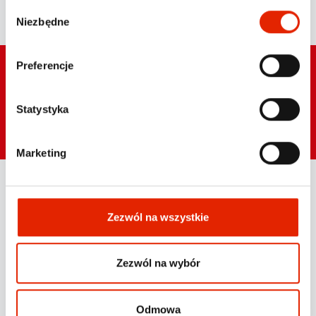
W
Niezbędne
y
b
ó
Preferencje
NEWSLETTER
r
z
g
Statystyka
o
d
Marketing
y
Zezwól na wszystkie
ul. Pileckiego 63
02-781 Warszawa
po
****
@
****
et.pl
Zezwól na wybór
+48228846260
+48226768374
Odmowa