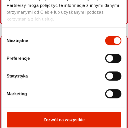
Partnerzy mogą połączyć te informacje z innymi danymi
SPRAWDŹ SWOJE AUTO
otrzymanymi od Ciebie lub uzyskanymi podczas
korzystania z ich usług.
W
Niezbędne
y
+
b
ó
−
Preferencje
r
z
g
Statystyka
o
d
Marketing
y
Zezwól na wszystkie