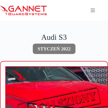
Przejdź
do
treści
Audi S3
STYCZEŃ 2022