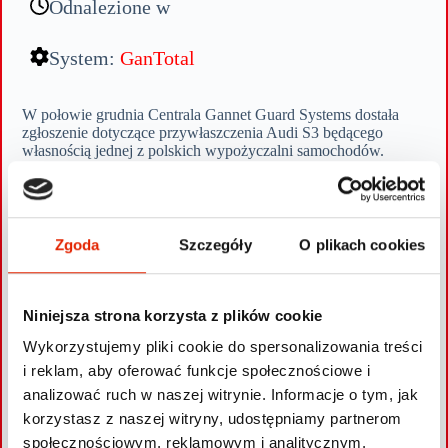
Odnalezione w
System:
GanTotal
W połowie grudnia Centrala Gannet Guard Systems dostała
zgłoszenie dotyczące przywłaszczenia Audi S3 będącego
własnością jednej z polskich wypożyczalni samochodów.
Autem dysponowała francuska wypożyczalnia i jeździło ono po
tamtejszych drogach.
Złodzieje wymontowali z pojazdu moduł GPS/GSM będący
elementem systemu monitoringu GanTotal, ale nie mieli wiedzy
o obecności modułu radiowego, wchodzącego również w skład
Zgoda
Szczegóły
O plikach cookies
GanTotala. Pozwolił on namierzyć S3, które znajdowało się w
kontenerze na statku zacumowanym w Antwerpii w Belgii.
Statek ten miał właśnie wypłynąć do Ghany w Afryce.
Względy proceduralne uniemożliwiły zablokowanie rejsu, ale
Niniejsza strona korzysta z plików cookie
policja belgijska zadbała o zabezpieczenie kontenera. W porcie
Wykorzystujemy pliki cookie do spersonalizowania treści
docelowym potwierdzono, że znajduje się w nim poszukiwane
Audi. Samochód wrócił tym samym kontenerowcem do Europy
i reklam, aby oferować funkcje społecznościowe i
i czeka na odbiór przez prawowitych właścicieli.
analizować ruch w naszej witrynie. Informacje o tym, jak
korzystasz z naszej witryny, udostępniamy partnerom
społecznościowym, reklamowym i analitycznym.