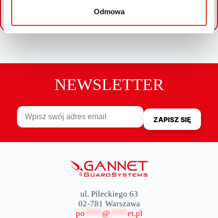
Odmowa
Leaflet
|
©
OpenStreetMap
contributors
NEWSLETTER
ul. Pileckiego 63
02-781 Warszawa
po
****
@
****
et.pl