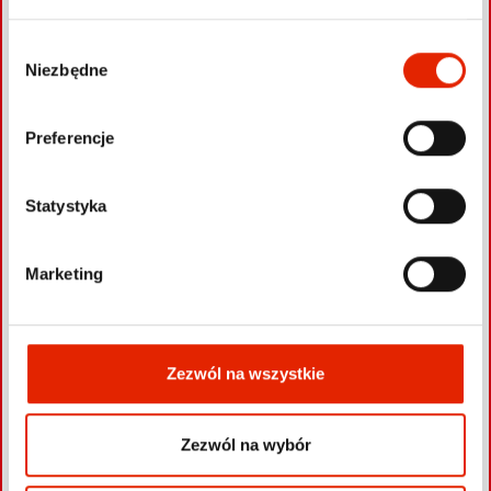
+
−
W
Niezbędne
y
b
ó
Preferencje
r
z
g
Statystyka
o
d
Marketing
y
Zezwól na wszystkie
Zezwól na wybór