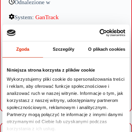
Odnalezione w
System:
GanTrack
Skradzione BMW X6 w woj. Wielkopolskim zlokalizowane.
Centrala alarmowa przyjęła zgłoszenie kradzieży w godzinach
Zgoda
Szczegóły
O plikach cookies
nocnych i natychmiast rozpoczęła akcję namierzania. Dzięki
szybkiej reakcji ekipy Gannet Guard Systems i niezawodności
systemu GanTrack – auto zostało odnalezione niedługo po
zgłoszeniu.
Niniejsza strona korzysta z plików cookie
Wykorzystujemy pliki cookie do spersonalizowania treści
i reklam, aby oferować funkcje społecznościowe i
analizować ruch w naszej witrynie. Informacje o tym, jak
SPRAWDŹ SWOJE AUTO
korzystasz z naszej witryny, udostępniamy partnerom
społecznościowym, reklamowym i analitycznym.
Partnerzy mogą połączyć te informacje z innymi danymi
otrzymanymi od Ciebie lub uzyskanymi podczas
korzystania z ich usług.