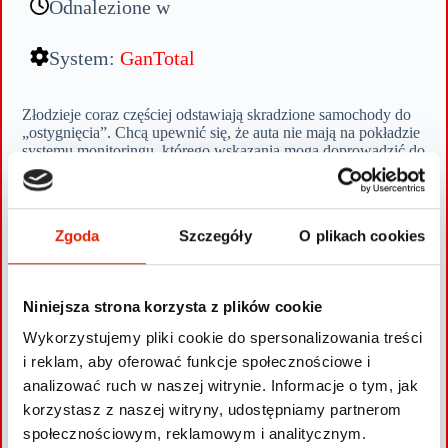
Odnalezione w
System:
GanTotal
Złodzieje coraz częściej odstawiają skradzione samochody do
„ostygnięcia”. Chcą upewnić się, że auta nie mają na pokładzie
systemu monitoringu, którego wskazania mogą doprowadzić do
przyłapania na gorącym uczynku. Takiego właśnie
„stygnącego” Dodge RAM-a namierzyliśmy pod koniec
czerwca.
Alarmy generowane przez moduł GPS wchodzący w skład
Zgoda
Szczegóły
O plikach cookies
systemu monitoringu postawiły naszą Centralę w stan
gotowości. Wskazania modułu radiowego oraz współpraca z
Wydziałem do walki z Przestępczością Samochodową
Komendy Stołecznej Policji i „kryminalnymi” z miasta Wysokie
Niniejsza strona korzysta z plików cookie
Mazowieckie zaowocowały odnalezieniem Dodge RAM-a.
Pojazd miał zmienione tablice rejestracyjne i czekał na dalsze
Wykorzystujemy pliki cookie do spersonalizowania treści
działania złodziei. Miał prawdopodobnie trafić za granicę.
i reklam, aby oferować funkcje społecznościowe i
Wrócił jednak w ręce prawowitego właściciela.
analizować ruch w naszej witrynie. Informacje o tym, jak
korzystasz z naszej witryny, udostępniamy partnerom
społecznościowym, reklamowym i analitycznym.