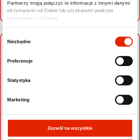
Partnerzy mogą połączyć te informacje z innymi danymi
SPRAWDŹ SWOJE AUTO
otrzymanymi od Ciebie lub uzyskanymi podczas
korzystania z ich usług.
W
Niezbędne
y
+
b
−
ó
Preferencje
r
z
g
Statystyka
o
d
Marketing
y
Zezwól na wszystkie