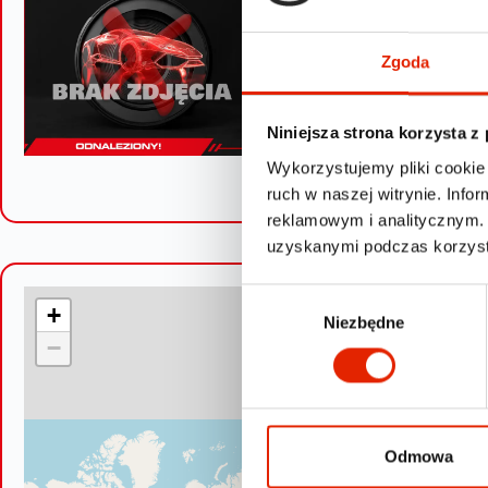
Zgoda
Niniejsza strona korzysta z
Wykorzystujemy pliki cookie 
ruch w naszej witrynie. Inf
reklamowym i analitycznym. 
uzyskanymi podczas korzysta
W
+
Niezbędne
y
−
b
ó
r
z
g
Odmowa
o