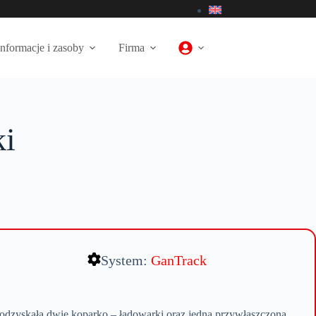
Informacje i zasoby
Firma
ki
System:
GanTrack
odzyskała dwie koparko – ładowarki oraz jedną przywłaszczoną