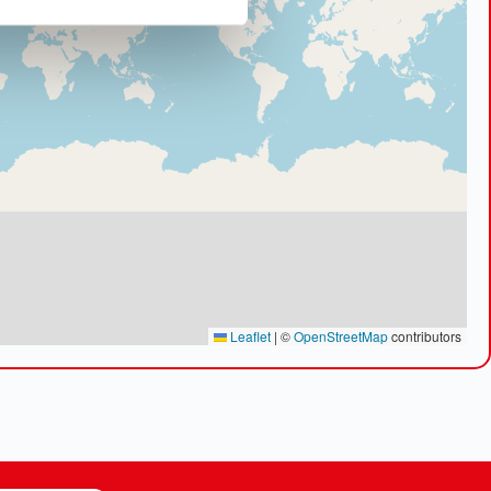
Leaflet
|
©
OpenStreetMap
contributors