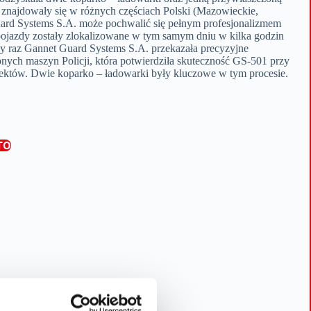
najdowały się w różnych częściach Polski (Mazowieckie,
uard Systems S.A. może pochwalić się pełnym profesjonalizmem
pojazdy zostały zlokalizowane w tym samym dniu w kilka godzin
ny raz Gannet Guard Systems S.A. przekazała precyzyjne
ionych maszyn Policji, która potwierdziła skuteczność GS-501 przy
ektów. Dwie koparko – ładowarki były kluczowe w tym procesie.
TO