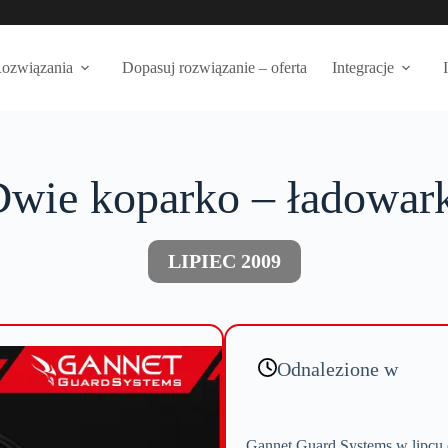
ozwiązania
Dopasuj rozwiązanie – oferta
Integracje
wie koparko – ładowar
LIPIEC 2009
Odnalezione w
Gannet Guard Systems w lipcu 