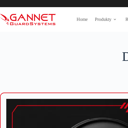
Przejdź
do
treści
Home
Produkty
R
D