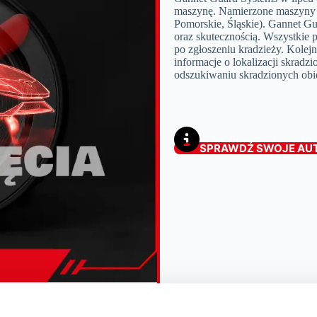
maszynę. Namierzone maszyny z
Pomorskie, Śląskie). Gannet G
oraz skutecznością. Wszystkie 
po zgłoszeniu kradzieży. Kolej
informacje o lokalizacji skradz
odszukiwaniu skradzionych obi
SPRAWDŹ SWOJE AU