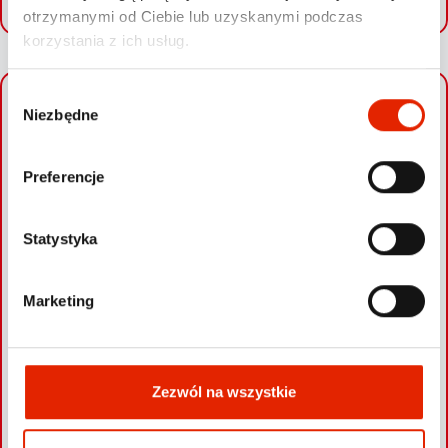
otrzymanymi od Ciebie lub uzyskanymi podczas
korzystania z ich usług.
W
Niezbędne
+
y
b
−
ó
Preferencje
r
z
g
Statystyka
o
d
Marketing
y
Zezwól na wszystkie