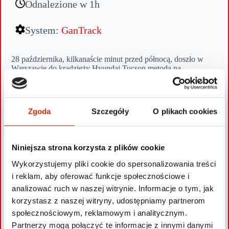
Odnalezione w 1h
System:
GanTrack
28 października, kilkanaście minut przed północą, doszło w
Warszawie do kradzieży Hyundai Tucson metodą na
Gameboya. Sygnał z systemu monitoringu GanTrack Plus o
uruchomieniu silnika w godzinach nocnych był dla nas
podstawą do poinformowania właściciela auta o podejrzanej
sytuacji.
Zgoda
Szczegóły
O plikach cookies
Właściciel Hyundai Tucson potwierdził, że samochód
skradziono. Po zaledwie godzinie od rozpoczęcia akcji
namierzania SUV-a odnalazły dwie załogi Gannet Guard
Systems. Auto zostało odstawione przez złodziei do ostygnięcia
Niniejsza strona korzysta z plików cookie
na jednym ze stołecznych parkingów. Po przyjeździe Policji i
zabezpieczeniu śladów Hyundai Tucson wydano szczęśliwemu
Wykorzystujemy pliki cookie do spersonalizowania treści
właścicielowi.
i reklam, aby oferować funkcje społecznościowe i
analizować ruch w naszej witrynie. Informacje o tym, jak
korzystasz z naszej witryny, udostępniamy partnerom
społecznościowym, reklamowym i analitycznym.
SPRAWDŹ SWOJE AUTO
Partnerzy mogą połączyć te informacje z innymi danymi