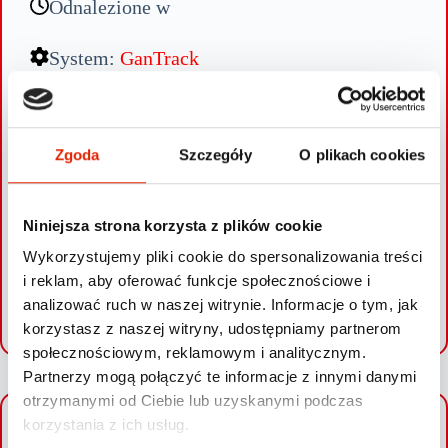
Odnalezione w
System:
GanTrack
Włącznie z poniedziałkiem maszyna była używana. Następnego
dnia rano okazało się, iż maszyna została skradziona. Guard
Systems otrzymał zgłoszenie kradzieży i rozpoczęła się operacja
Zgoda
Szczegóły
O plikach cookies
poszukiwania obiektu. Urządzenie zostało odnalezione na
parkingu. Tego samego dnia maszyna została zwrócona
właścicielowi wraz z trailerem załadunkowym.
Niniejsza strona korzysta z plików cookie
Wykorzystujemy pliki cookie do spersonalizowania treści
i reklam, aby oferować funkcje społecznościowe i
analizować ruch w naszej witrynie. Informacje o tym, jak
SPRAWDŹ SWOJE AUTO
korzystasz z naszej witryny, udostępniamy partnerom
społecznościowym, reklamowym i analitycznym.
Partnerzy mogą połączyć te informacje z innymi danymi
otrzymanymi od Ciebie lub uzyskanymi podczas
korzystania z ich usług.
+