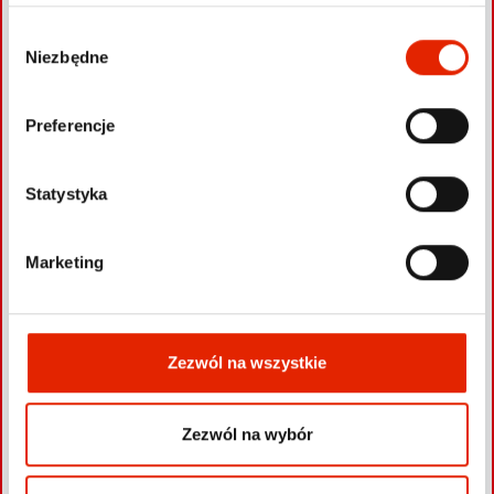
−
W
Niezbędne
y
b
ó
Preferencje
r
z
g
Statystyka
o
d
Marketing
y
Zezwól na wszystkie
Zezwól na wybór