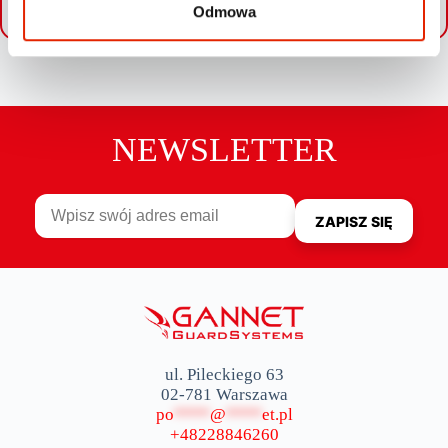
Leaflet
|
©
OpenStreetMap
contributors
Odmowa
NEWSLETTER
ul. Pileckiego 63
02-781 Warszawa
po
****
@
****
et.pl
+48228846260