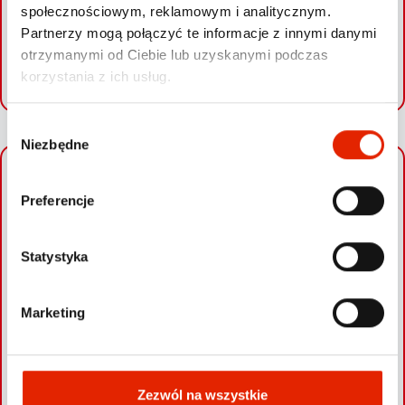
społecznościowym, reklamowym i analitycznym.
Partnerzy mogą połączyć te informacje z innymi danymi
otrzymanymi od Ciebie lub uzyskanymi podczas
SPRAWDŹ SWOJE AUTO
korzystania z ich usług.
W
Niezbędne
y
b
+
ó
Preferencje
−
r
z
g
Statystyka
o
d
Marketing
y
Zezwól na wszystkie