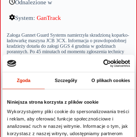
Odnalezione w
System:
GanTrack
Załoga Gannet Guard Systems namierzyła skradzioną koparko-
ładowarkę maszyna JCB 3CX. Informacja o prawdopodobnej
kradzieży dotarła do załogi GGS 4 grudnia w godzinach
porannych. Po 45 minutach od momentu zgłoszenia technicy
namierzyli pojazd, natomiast po kolejnych 3 kwadransach
ustalili dokładnie, na której posesji i w którym jej miejscu
zaparkowana została koparko-ładowarka. W sumie
zlokalizowanie i odnalezienie trwało zaledwie 1,5 godziny.
Sprzęt budowlany skradziono w Sochaczewie. „Zgubę”
Zgoda
Szczegóły
O plikach cookies
odnaleziono w jednej z miejscowości w województwie
mazowieckim. Po wskazaniu miejsca, w którym znajduje się
skradziony pojazd, na teren posesji weszła Policja i rozpoczęła
czynności mające na celu ustalenie sprawców przestępstwa.
Niniejsza strona korzysta z plików cookie
Koparko-ładowarka została prawdopodobnie skradziona przy
Wykorzystujemy pliki cookie do spersonalizowania treści
użyciu ciągnika siodłowego i lawety. Właściciel pojazdu
poinformował załogę GGS, że w oponach pojazdu brakowało
i reklam, aby oferować funkcje społecznościowe i
powietrza, co uniemożliwiałoby złodziejom odjechanie JCB 3
analizować ruch w naszej witrynie. Informacje o tym, jak
CX na własnych kołach.
korzystasz z naszej witryny, udostępniamy partnerom