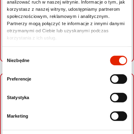
analizować ruch w naszej witrynie. Informacje o tym, jak
Po kilkunastu godzinach od informacji o kradzieży pojazd
korzystasz z naszej witryny, udostępniamy partnerom
został zabezpieczony przez francuską policję przy udziale firmy
społecznościowym, reklamowym i analitycznym.
windykacyjnej zaprzyjaźnionej z Gannet Guard Systems.
Partnerzy mogą połączyć te informacje z innymi danymi
otrzymanymi od Ciebie lub uzyskanymi podczas
korzystania z ich usług.
SPRAWDŹ SWOJE AUTO
W
Niezbędne
y
b
ó
Preferencje
r
+
z
−
g
Statystyka
o
d
Marketing
y