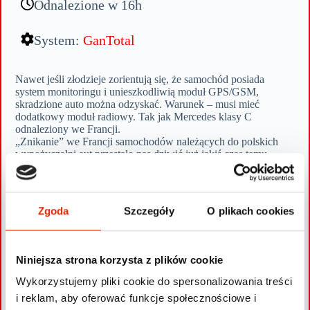
Odnalezione w 16h
System:
GanTotal
Nawet jeśli złodzieje zorientują się, że samochód posiada
system monitoringu i unieszkodliwią moduł GPS/GSM,
skradzione auto można odzyskać. Warunek – musi mieć
dodatkowy moduł radiowy. Tak jak Mercedes klasy C
odnaleziony we Francji.
„Znikanie” we Francji samochodów należących do polskich
wypożyczalni aut przestało nas dziwić już jakiś czas temu.
Wiedzieliśmy więc, że w przypadku Mercedesa klasy C,
którego właściciele zgłosili się do nas w sprawie kradzieży,
trzeba działać szybko.
Zgoda
Szczegóły
O plikach cookies
Pojazd został wypożyczony do francuskiej wypożyczalni.
Następnie użyczono go innej francuskiej wypożyczalni, gdzie
po pewnym czasie przestał nadawać sygnał lokalizacyjny.
Okazało się, że złodzieje wymontowali z samochodu moduł
Niniejsza strona korzysta z plików cookie
GPS/GSM. Mercedesa zlokalizowaliśmy jednak dzięki
Wykorzystujemy pliki cookie do spersonalizowania treści
radiowemu modułowi GanTrack wchodzącemu w skład
systemu monitoringu GanTotal zamontowanego w aucie.
i reklam, aby oferować funkcje społecznościowe i