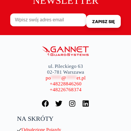
NEWSLETTER
ul. Pileckiego 63
02-781 Warszawa
po
****
@
****
et.pl
+48228846260
+48226768374
NA SKRÓTY
Odnalezione Pojazdy