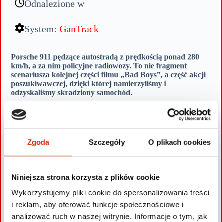
Odnalezione w
System:
GanTrack
Porsche 911 pędzące autostradą z prędkością ponad 280
km/h, a za nim policyjne radiowozy. To nie fragment
scenariusza kolejnej części filmu „Bad Boys”, a część akcji
poszukiwawczej, dzięki której namierzyliśmy i
odzyskaliśmy skradziony samochód.
911 zniknęło z jednego z podziemnych parkingów w
Trójmieście. O możliwej kradzieży dowiedzieliśmy się dzięki
wygenerowanemu przez system monitoringu alarmowi
nieautoryzowanego uruchomieniu silnika. Po kontakcie
Zgoda
Szczegóły
O plikach cookies
dyżurnego centrali Gannet Guard Systems z właścicielem akcja
nabrała rozpędu. Zgłoszenie trafiło oczywiście do policji, której
na bieżąco przekazywaliśmy dane lokalizacyjne.
Niniejsza strona korzysta z plików cookie
Mundurowi z kilku jednostek ruszyli w pogoń za Porsche.
Wykorzystujemy pliki cookie do spersonalizowania treści
Początkowo jechało ono 140 km/h po autostradzie A1, ale
i reklam, aby oferować funkcje społecznościowe i
potem już ponad 280 km/h po drodze ekspresowej S5. Złodziej
w pewnym momencie porzucił auto. Podaliśmy
analizować ruch w naszej witrynie. Informacje o tym, jak