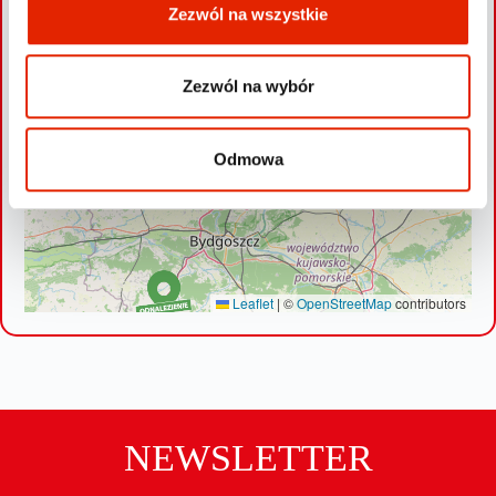
Zezwól na wszystkie
Zezwól na wybór
Odmowa
Leaflet
|
©
OpenStreetMap
contributors
NEWSLETTER