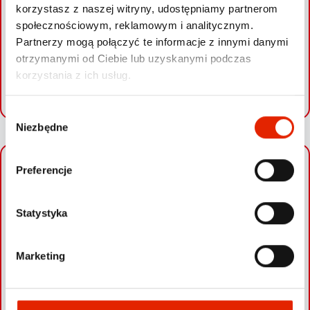
funkcjonariuszom dokładną lokalizację 911, a policjanci
korzystasz z naszej witryny, udostępniamy partnerom
odnaleźli pojazd.
społecznościowym, reklamowym i analitycznym.
Partnerzy mogą połączyć te informacje z innymi danymi
otrzymanymi od Ciebie lub uzyskanymi podczas
korzystania z ich usług.
SPRAWDŹ SWOJE AUTO
W
Niezbędne
y
b
ó
Preferencje
+
r
−
z
g
Statystyka
o
d
Marketing
y