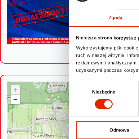
Zgoda
Niniejsza strona korzysta z
Wykorzystujemy pliki cookie 
ruch w naszej witrynie. Inf
reklamowym i analitycznym. 
uzyskanymi podczas korzysta
W
+
Niezbędne
y
−
b
ó
r
z
g
Odmowa
o