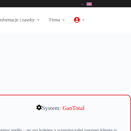
Informacje i zasoby
Firma
System:
GanTotal
a prima aprilis – po raz kolejny z wypożyczalni naszego klienta w