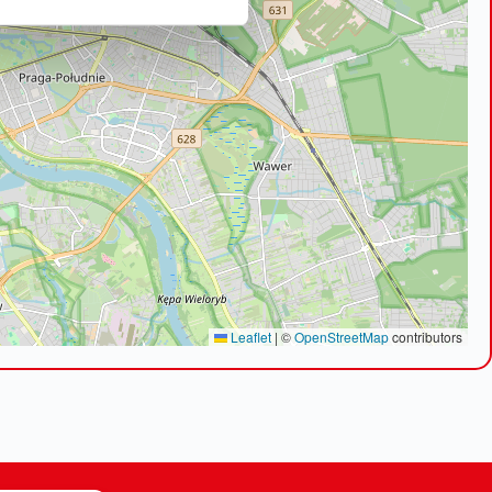
Leaflet
|
©
OpenStreetMap
contributors