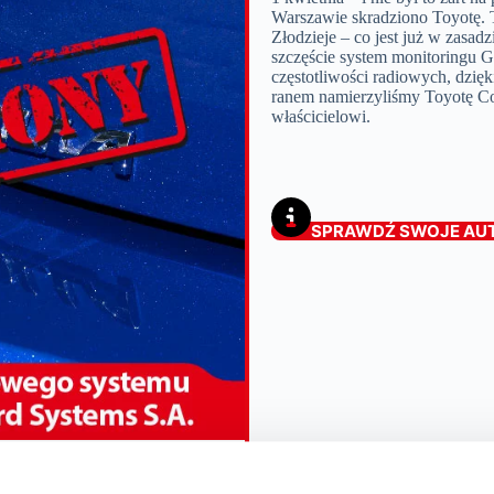
Warszawie skradziono Toyotę. 
Złodzieje – co jest już w zasa
szczęście system monitoringu 
częstotliwości radiowych, dzięk
ranem namierzyliśmy Toyotę Cor
właścicielowi.
SPRAWDŹ SWOJE AU