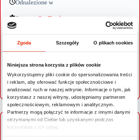
Odnalezione w
System:
GanTrack
W ciągu kilku godzin od zgłoszenia kradzieży jednostki
naziemne Gannet Guard Systems we współpracy z ekipą
Zgoda
Szczegóły
O plikach cookies
namierzającą samochód Volvo XC90 z samolotu podały jego
dokładną lokalizację Policji.
Niniejsza strona korzysta z plików cookie
Wykorzystujemy pliki cookie do spersonalizowania treści
i reklam, aby oferować funkcje społecznościowe i
SPRAWDŹ SWOJE AUTO
analizować ruch w naszej witrynie. Informacje o tym, jak
korzystasz z naszej witryny, udostępniamy partnerom
społecznościowym, reklamowym i analitycznym.
Partnerzy mogą połączyć te informacje z innymi danymi
otrzymanymi od Ciebie lub uzyskanymi podczas
+
korzystania z ich usług.
−