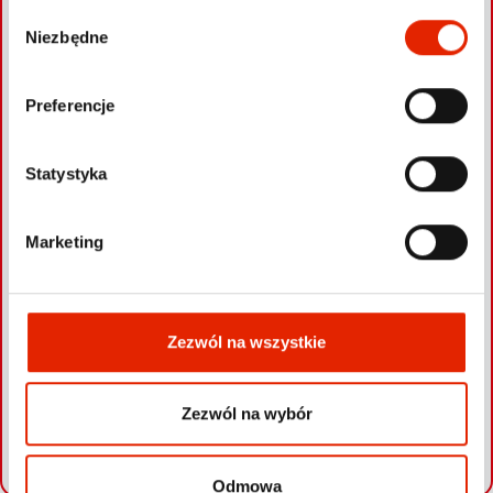
W
Niezbędne
y
b
ó
Preferencje
r
z
g
Statystyka
o
d
Marketing
y
Zezwól na wszystkie
Zezwól na wybór
Leaflet
|
©
OpenStreetMap
contributors
Odmowa