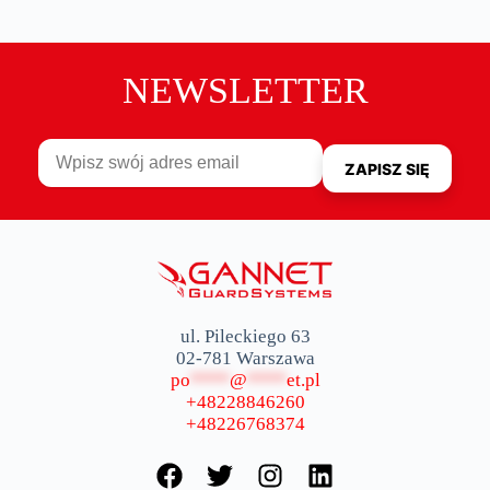
NEWSLETTER
ul. Pileckiego 63
02-781 Warszawa
po
****
@
****
et.pl
+48228846260
+48226768374